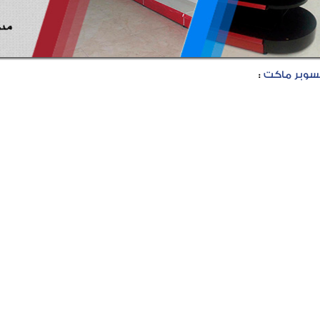
سوبر ماكت
: